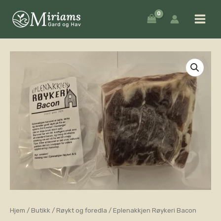
Hopp
rett
til
innholdet
Hjem
/
Butikk
/
Røykt og foredla
/ Eplenakkjen Røykeri Bacon