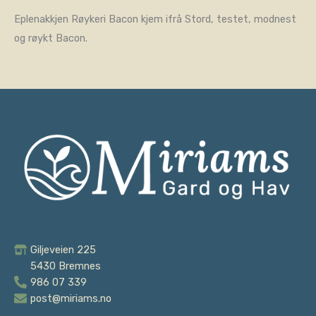
Eplenakkjen Røykeri Bacon kjem ifrå Stord, testet, modnest
og røykt Bacon.
Giljeveien 225
5430 Bremnes
986 07 339
post@miriams.no