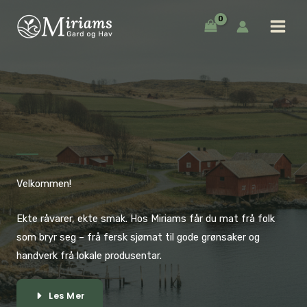
Hopp
rett
til
innholdet
Velkommen!
Ekte råvarer, ekte smak. Hos Miriams får du mat frå folk
som bryr seg – frå fersk sjømat til gode grønsaker og
handverk frå lokale produsentar.
Les Mer