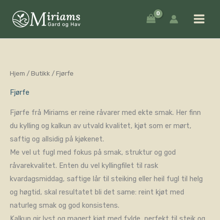
Hopp
rett
til
innholdet
Hjem
/
Butikk
/ Fjørfe
Fjørfe
Fjørfe frå Miriams er reine råvarer med ekte smak. Her finn
du kylling og kalkun av utvald kvalitet, kjøt som er mørt,
saftig og allsidig på kjøkenet.
Me vel ut fugl med fokus på smak, struktur og god
råvarekvalitet. Enten du vel kyllingfilet til rask
kvardagsmiddag, saftige lår til steiking eller heil fugl til helg
og høgtid, skal resultatet bli det same: reint kjøt med
naturleg smak og god konsistens.
Kalkun gir lyst og magert kjøt med fylde, perfekt til steik og